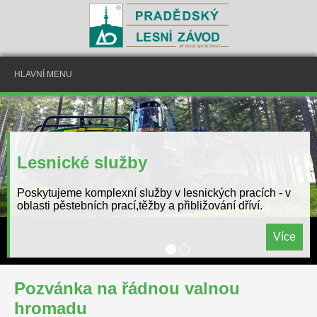
HLAVNÍ MENU
Dříví, obchod, manipulace a
doprava
Poskytujeme komplexní služby v obchodu, manipulaci a
dopravě surového dříví.
Více
Pozvánka na řádnou valnou
hromadu